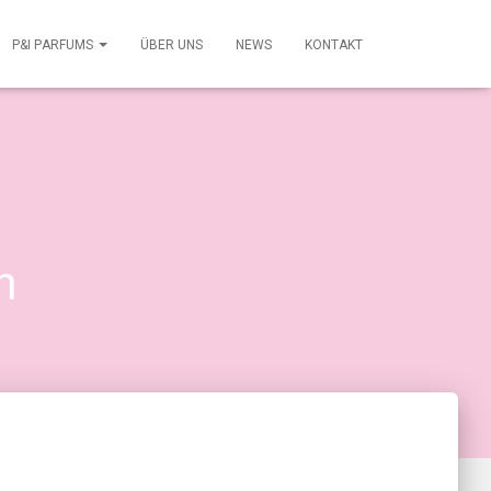
P&I PАRFUMS
ÜBER UNS
NEWS
KONTAKT
h