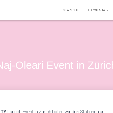
STARTSEITE
EUROITALIA
Naj-Oleari Event in Züric
UTY
Launch Event in Zürich boten wir drei Stationen an: