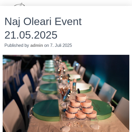
T
Naj Oleari Event
O
G
21.05.2025
G
L
E
Published by
admin
on
7. Juli 2025
N
A
V
I
G
A
T
I
O
N